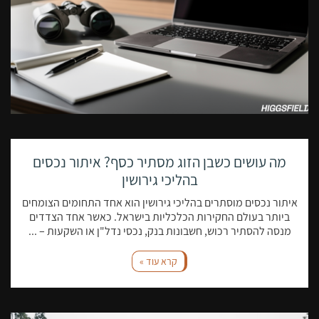
מה עושים כשבן הזוג מסתיר כסף? איתור נכסים
בהליכי גירושין
איתור נכסים מוסתרים בהליכי גירושין הוא אחד התחומים הצומחים
חוק עלייה והגירה
ביותר בעולם החקירות הכלכליות בישראל. כאשר אחד הצדדים
מנסה להסתיר רכוש, חשבונות בנק, נכסי נדל"ן או השקעות – ...
קרא עוד »
מהגרים הם אנשים שעברו ממדינה אחת לאחרת כדי לחיות ולעבוד
במדינה החדשה. דיני הגירה הם תחום מורכב ומשתנה ללא הרף, ועולים
רבים נתקלים במכשולים בניסיון לנווט בתהליך. עורכי דין להגירה